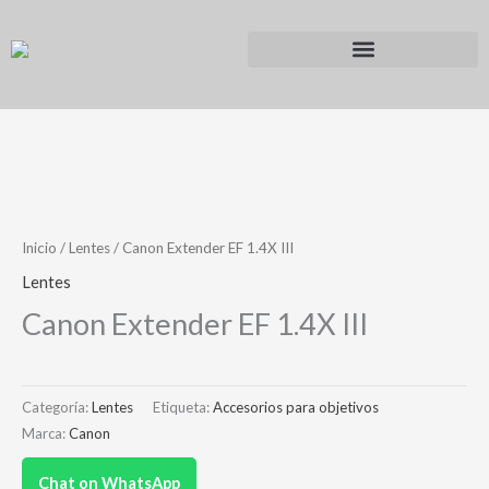
Ir
al
contenido
Inicio
/
Lentes
/ Canon Extender EF 1.4X III
Lentes
Canon Extender EF 1.4X III
Categoría:
Lentes
Etiqueta:
Accesorios para objetivos
Marca:
Canon
Chat on WhatsApp