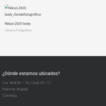
Nikon Z6III body
Cámaras Fotográficas
¿Dónde estamos ubicados?
Cra. 38 # 8A – 24, Local 201 CC
Marimar. Bogotá
Colombia.