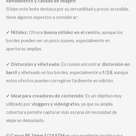
Rendimiento y calidad de imagen:
Si bien este lente destaca por su versatilidad y precio accesible,
tiene algunos aspectos a considerar:
✔
Nitidez:
Ofrece
buena nitidez en el centro
, aunque los
bordes pueden ser un poco suaves, especialmente en
aperturas amplias.
✔
Distorsión y viñeteado:
Es común encontrar
distorsión en
barril
y viñeteado en los bordes, especialmente a
f/2.8
, aunque
estos efectos pueden corregirse fácilmente en edición.
✔
Ideal para creadores de contenido:
Es un objetivo muy
utilizado por
vloggers y videógrafos
, ya que su amplia
cobertura permite capturar más escena sin necesidad de
alejarse demasiado.
El
Canon RF 16mm f/2.8 STM
es una excelente opción para