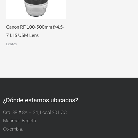
Canon RF 100-500mm f/4.5-
7 L IS USM Lens
Lentes
¿Dónde estamos ubicados?
Cra. 38 # 8A – 24, Local 201 CC
Marimar. Bogotá
Colombia.