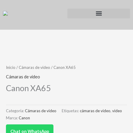
Ir
al
contenido
Inicio
/
Cámaras de video
/ Canon XA65
Cámaras de video
Canon XA65
Categoría:
Cámaras de video
Etiquetas:
cámaras de video
,
video
Marca:
Canon
Chat on WhatsApp