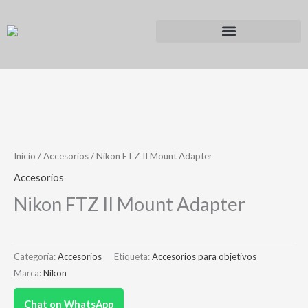
Ir
al
contenido
Inicio
/
Accesorios
/ Nikon FTZ II Mount Adapter
Accesorios
Nikon FTZ II Mount Adapter
Categoría:
Accesorios
Etiqueta:
Accesorios para objetivos
Marca:
Nikon
Chat on WhatsApp