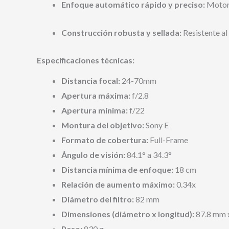
Enfoque automático rápido y preciso:
Motor 
Construcción robusta y sellada:
Resistente al 
Especificaciones técnicas:
Distancia focal:
24-70mm
Apertura máxima:
f/2.8
Apertura mínima:
f/22
Montura del objetivo:
Sony E
Formato de cobertura:
Full-Frame
Ángulo de visión:
84.1° a 34.3°
Distancia mínima de enfoque:
18 cm
Relación de aumento máximo:
0.34x
Diámetro del filtro:
82 mm
Dimensiones (diámetro x longitud):
87.8 mm 
Peso:
830 g