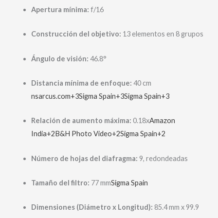
Apertura mínima:
f/16
Construcción del objetivo:
13 elementos en 8 grupos
Ángulo de visión:
46.8°
Distancia mínima de enfoque:
40 cm
nsarcus.com
+3
Sigma Spain
+3
Sigma Spain
+3
Relación de aumento máxima:
0.18x
Amazon
India
+2
B&H Photo Video
+2
Sigma Spain
+2
Número de hojas del diafragma:
9, redondeadas
Tamaño del filtro:
77 mm
Sigma Spain
Dimensiones (Diámetro x Longitud):
85.4 mm x 99.9