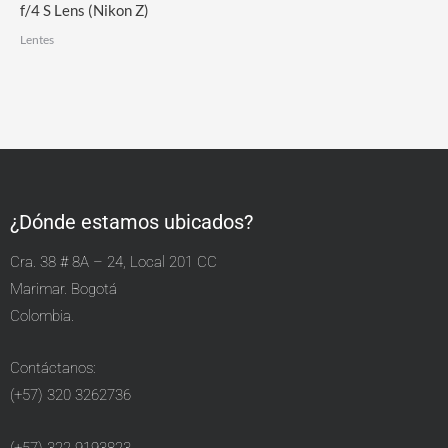
f/4 S Lens (Nikon Z)
Lentes
¿Dónde estamos ubicados?
Cra. 38 # 8A – 24, Local 201 CC
Marimar. Bogotá
Colombia.
Contáctanos:
(+57) 320 3262736
(+57) 322 9193823