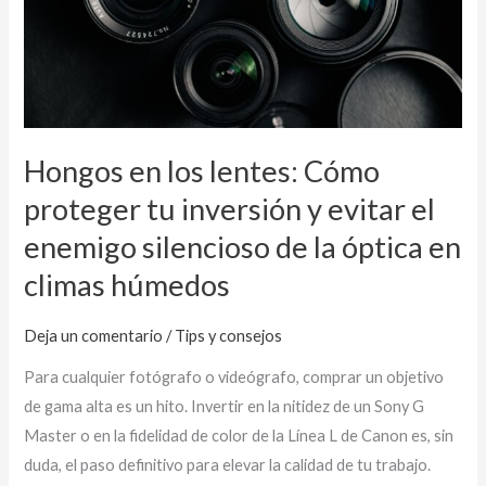
Cómo
proteger
tu
inversión
y
evitar
Hongos en los lentes: Cómo
el
proteger tu inversión y evitar el
enemigo
enemigo silencioso de la óptica en
silencioso
climas húmedos
de
la
óptica
Deja un comentario
/
Tips y consejos
en
Para cualquier fotógrafo o videógrafo, comprar un objetivo
climas
de gama alta es un hito. Invertir en la nitidez de un Sony G
húmedos
Master o en la fidelidad de color de la Línea L de Canon es, sin
duda, el paso definitivo para elevar la calidad de tu trabajo.