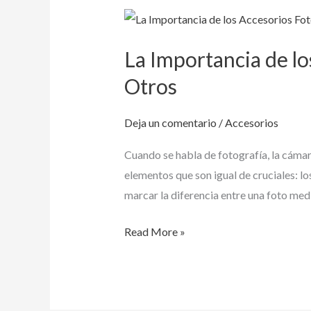
La
Importancia
La Importancia de los
de
los
Otros
Accesorios
Fotográficos:
Deja un comentario
/
Accesorios
Trípodes,
Cuando se habla de fotografía, la cámara
Flashes,
elementos que son igual de cruciales: l
Filtros
marcar la diferencia entre una foto med
y
Otros
Read More »