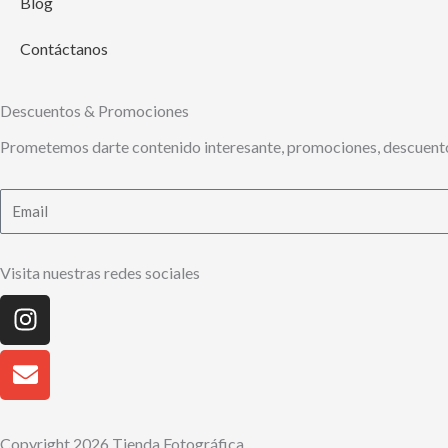
Blog
Contáctanos
Descuentos & Promociones
Prometemos darte contenido interesante, promociones, descuento
Email
Visita nuestras redes sociales
Instagram
Envelope
Copyright 2026 Tienda Fotográfica