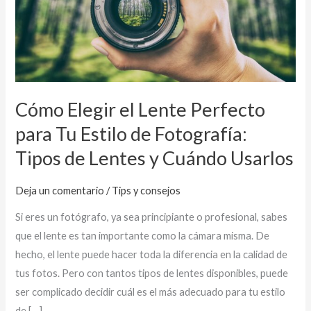
Perfecto
para
Tu
Estilo
de
Fotografía:
Cómo Elegir el Lente Perfecto
Tipos
para Tu Estilo de Fotografía:
de
Tipos de Lentes y Cuándo Usarlos
Lentes
y
Deja un comentario
/
Tips y consejos
Cuándo
Usarlos
Si eres un fotógrafo, ya sea principiante o profesional, sabes
que el lente es tan importante como la cámara misma. De
hecho, el lente puede hacer toda la diferencia en la calidad de
tus fotos. Pero con tantos tipos de lentes disponibles, puede
ser complicado decidir cuál es el más adecuado para tu estilo
de […]