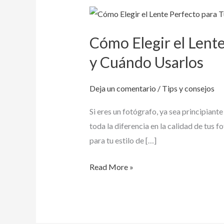
Cómo
Elegir
Cómo Elegir el Lente
el
Lente
y Cuándo Usarlos
Perfecto
para
Deja un comentario
/
Tips y consejos
Tu
Si eres un fotógrafo, ya sea principiant
Estilo
toda la diferencia en la calidad de tus 
de
para tu estilo de […]
Fotografía:
Tipos
Read More »
de
Lentes
y
Cuándo