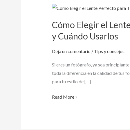
Cómo
Elegir
Cómo Elegir el Lente
el
Lente
y Cuándo Usarlos
Perfecto
para
Deja un comentario
/
Tips y consejos
Tu
Si eres un fotógrafo, ya sea principiant
Estilo
toda la diferencia en la calidad de tus 
de
para tu estilo de […]
Fotografía:
Tipos
Read More »
de
Lentes
y
Cuándo