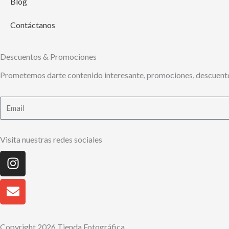
Blog
Contáctanos
Descuentos & Promociones
Prometemos darte contenido interesante, promociones, descuento
Email
Visita nuestras redes sociales
Instagram
Envelope
Copyright 2026 Tienda Fotográfica