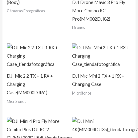
(Body)
DJI Drone Mavic 3 Pro Fly
More Combo RC
Cámaras Fotográficas
Pro(MM002DJI82)
Drones
DJI Mic 2 2 TX + 1 RX +
DJI Mic Mini 2 TX + 1 RX +
Charging
Charging Case
Case(MM000DJI61)
Micrófonos
Micrófonos