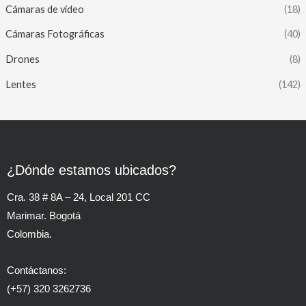
Cámaras de video
(18)
Cámaras Fotográficas
(40)
Drones
(8)
Lentes
(142)
¿Dónde estamos ubicados?
Cra. 38 # 8A – 24, Local 201 CC
Marimar. Bogotá
Colombia.
Contáctanos:
(+57) 320 3262736