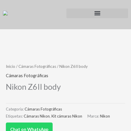
Ir
al
contenido
Inicio
/
Cámaras Fotográficas
/ Nikon Z6II body
Cámaras Fotográficas
Nikon Z6II body
Categoría:
Cámaras Fotográficas
Etiquetas:
Cámaras Nikon
,
Kit cámaras Nikon
Marca:
Nikon
Chat on WhatsApp