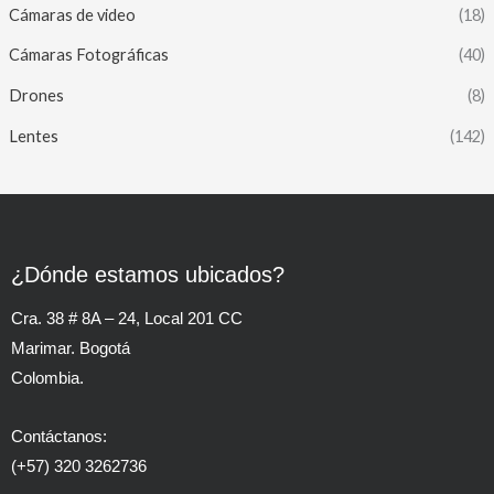
Cámaras de video
(18)
Cámaras Fotográficas
(40)
Drones
(8)
Lentes
(142)
¿Dónde estamos ubicados?
Cra. 38 # 8A – 24, Local 201 CC
Marimar. Bogotá
Colombia.
Contáctanos:
(+57) 320 3262736