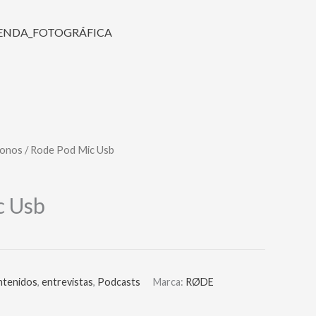
fonos
/ Rode Pod Mic Usb
c Usb
ntenidos
,
entrevistas
,
Podcasts
Marca:
RØDE