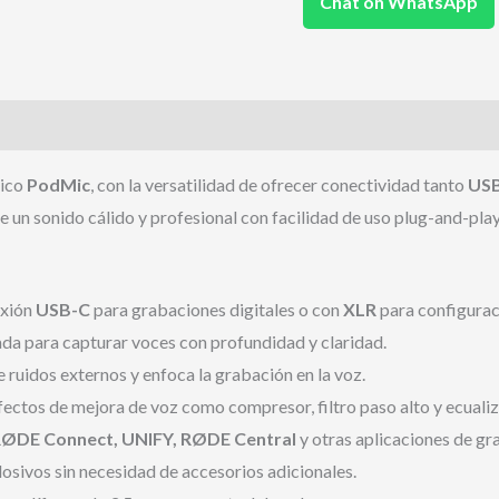
Chat on WhatsApp
sico
PodMic
, con la versatilidad de ofrecer conectividad tanto
US
 un sonido cálido y profesional con facilidad de uso plug-and-play
exión
USB-C
para grabaciones digitales o con
XLR
para configurac
a para capturar voces con profundidad y claridad.
 ruidos externos y enfoca la grabación en la voz.
fectos de mejora de voz como compresor, filtro paso alto y ecualiz
ØDE Connect, UNIFY, RØDE Central
y otras aplicaciones de gr
osivos sin necesidad de accesorios adicionales.