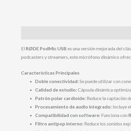
Descripción
El
RØDE PodMic USB
es una versión mejorada del clá
podcasters y streamers, este micrófono dinámico ofrece
Características Principales
Doble conectividad:
Se puede utilizar con con
Calidad de estudio:
Cápsula dinámica optimizad
Patrón polar cardioide:
Reduce la captación de
Procesamiento de audio integrado:
Incluye e
Compatibilidad con software:
Funciona con
R
Filtro antipop interno:
Reduce los sonidos expl