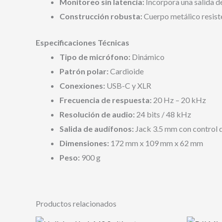
Monitoreo sin latencia:
Incorpora una salida d
Construcción robusta:
Cuerpo metálico resiste
Especificaciones Técnicas
Tipo de micrófono:
Dinámico
Patrón polar:
Cardioide
Conexiones:
USB-C y XLR
Frecuencia de respuesta:
20 Hz – 20 kHz
Resolución de audio:
24 bits / 48 kHz
Salida de audífonos:
Jack 3.5 mm con control 
Dimensiones:
172 mm x 109 mm x 62 mm
Peso:
900 g
Productos relacionados