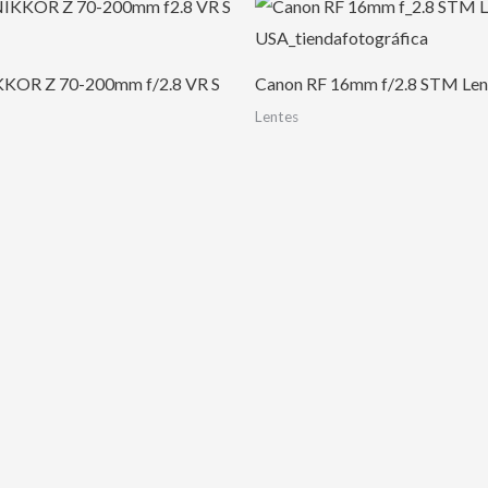
KKOR Z 70-200mm f/2.8 VR S
Canon RF 16mm f/2.8 STM Le
Lentes