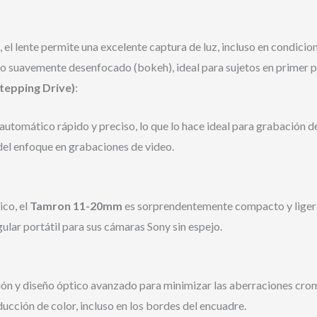
, el lente permite una excelente captura de luz, incluso en condici
o suavemente desenfocado (bokeh), ideal para sujetos en primer p
tepping Drive)
:
utomático rápido y preciso, lo que lo hace ideal para grabación d
 del enfoque en grabaciones de video.
ico, el
Tamron 11-20mm
es sorprendentemente compacto y ligero
gular portátil para sus cámaras Sony sin espejo.
ión y diseño óptico avanzado para minimizar las aberraciones cromá
ducción de color, incluso en los bordes del encuadre.