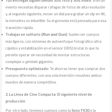
Tus entregas siguen siendo 50% foto y 50% video:
Si en un
evento necesitas disparar ráfagas de fotos de alta resolución
y, al segundo siguiente, mover un dial para grabar un clip en 4K,
la
es imbatible. Su ergonomía está pensada para esa
mirrorless
transición rápida.
Trabajas en solitario (
):
Suelen ser cuerpos
Run and Gun
más ligeros, con sistemas de autoenfoque fotográfico ultra
rápidos y estabilización en el sensor (IBIS) brutal, lo que te
permite operar sin necesidad de montar estructuras
complejas o
gigantes.
gimbals
Presupuesto optimizado:
Te ahorras tener que comprar dos
cuerpos diferentes; con una sola inversión resuelves ambos
mundos de manera competitiva.
2. La Línea de Cine Compacta: El siguiente nivel de
producción
Por otro lado, tenemos cuerpos como la
Sony FX30
o la