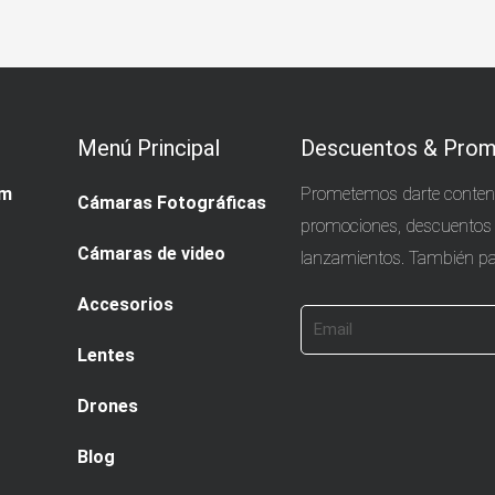
Menú Principal
Descuentos & Prom
pm
Prometemos darte conteni
Cámaras Fotográficas
promociones, descuentos
Cámaras de video
lanzamientos. También par
Accesorios
Email
Lentes
Drones
Blog