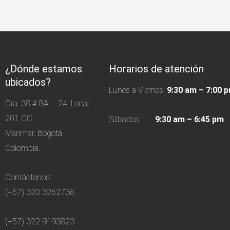
¿Dónde estamos
Horarios de atención
ubicados?
Lunes a Viernes:
9:30 am – 7:00 
Cra. 38 # 8A – 24, Local
201 CC
Sábados:
9:30 am – 6:45 pm
Marimar. Bogotá
Colombia.
Contáctanos:
(+57) 320 3262736
(+57) 322 9193823