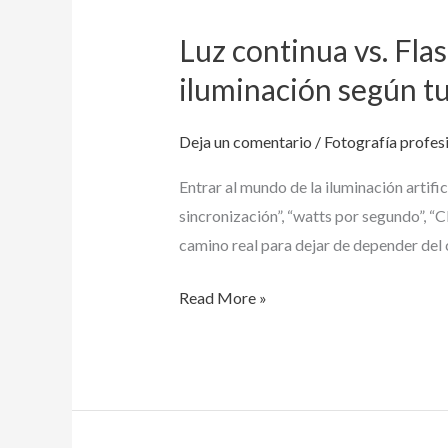
continua
Luz continua vs. Fla
vs.
Flash
iluminación según tu
de
estudio:
Deja un comentario
/
Fotografía profes
Guía
Entrar al mundo de la iluminación artif
práctica
sincronización”, “watts por segundo”, “C
para
camino real para dejar de depender del
elegir
tu
Read More »
esquema
de
iluminación
según
tu