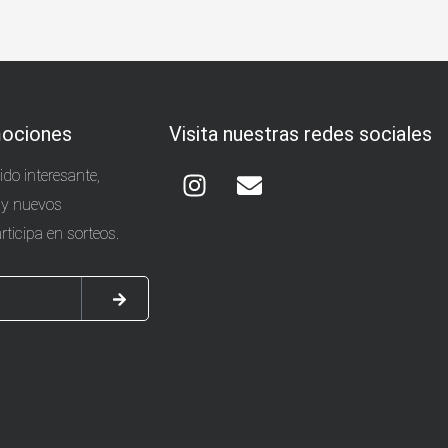
ociones
Visita nuestras redes sociales
Instagram
Envelope
do interesante,
 y nuevos
ticipa en sorteos.
SUBMIT