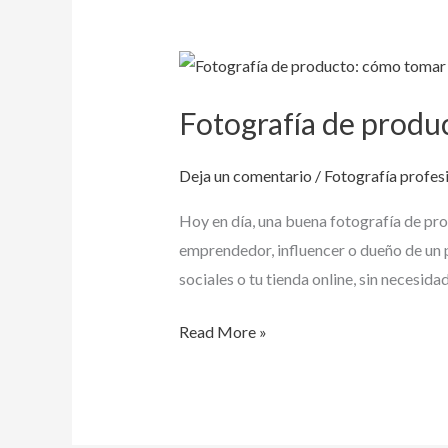
estilo
Fotografía
de
Fotografía de produ
producto:
cómo
Deja un comentario
/
Fotografía profes
tomar
fotos
Hoy en día, una buena fotografía de prod
que
emprendedor, influencer o dueño de un 
venden
sociales o tu tienda online, sin necesida
Read More »