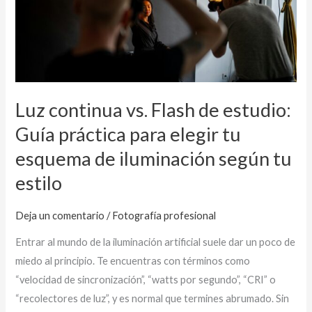
de
estudio:
Guía
práctica
para
elegir
Luz continua vs. Flash de estudio:
tu
Guía práctica para elegir tu
esquema
esquema de iluminación según tu
de
estilo
iluminación
según
tu
Deja un comentario
/
Fotografía profesional
estilo
Entrar al mundo de la iluminación artificial suele dar un poco de
miedo al principio. Te encuentras con términos como
“velocidad de sincronización”, “watts por segundo”, “CRI” o
“recolectores de luz”, y es normal que termines abrumado. Sin